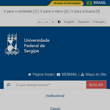
BRASIL
Ir para o conteúdo [1]
|
Ir para o menu [2]
|
Ir para a busca [3]
a+
a-
a
English
Español
Français
Página Inicial
|
WEBMAIL
|
Mapa do Site
Institucional
Campi