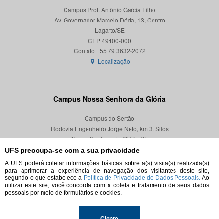
Campus Prof. Antônio Garcia Filho
Av. Governador Marcelo Déda, 13, Centro
Lagarto/SE
CEP 49400-000
Localização
Campus Nossa Senhora da Glória
Campus do Sertão
Rodovia Engenheiro Jorge Neto, km 3, Silos
Nossa Senhora da Glória/SE
CEP 49680-000
UFS preocupa-se com a sua privacidade
A UFS poderá coletar informações básicas sobre a(s) visita(s) realizada(s)
Localização
para aprimorar a experiência de navegação dos visitantes deste site,
segundo o que estabelece a
Política de Privacidade de Dados Pessoais.
Ao
utilizar este site, você concorda com a coleta e tratamento de seus dados
pessoais por meio de formulários e cookies.
Ciente