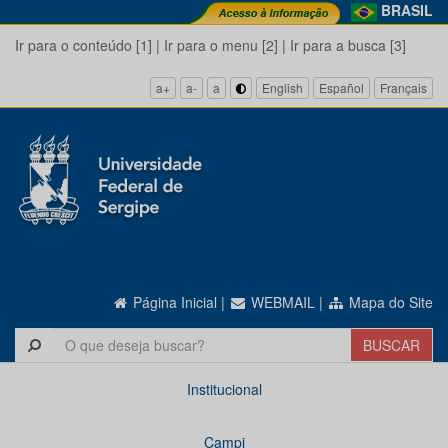
BRASIL
Ir para o conteúdo [1]
|
Ir para o menu [2]
|
Ir para a busca [3]
a+
a-
a
English
Español
Français
Página Inicial
|
WEBMAIL
|
Mapa do Site
Institucional
Campi