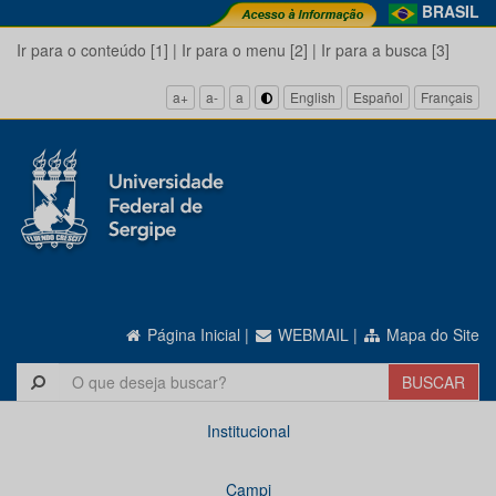
BRASIL
Ir para o conteúdo [1]
|
Ir para o menu [2]
|
Ir para a busca [3]
a+
a-
a
English
Español
Français
Página Inicial
|
WEBMAIL
|
Mapa do Site
Institucional
Campi