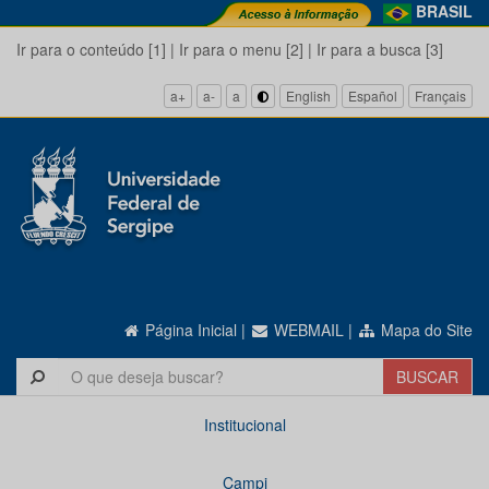
BRASIL
Ir para o conteúdo [1]
|
Ir para o menu [2]
|
Ir para a busca [3]
a+
a-
a
English
Español
Français
Página Inicial
|
WEBMAIL
|
Mapa do Site
Institucional
Campi