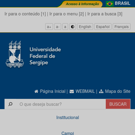
BRASIL
Ir para o conteúdo [1]
|
Ir para o menu [2]
|
Ir para a busca [3]
a+
a-
a
English
Español
Français
Página Inicial
|
WEBMAIL
|
Mapa do Site
Institucional
Campi