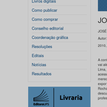
Livros digitais
Como publicar
JO
Como comprar
Conselho editorial
JOSÉ
Coordenação gráfica
Autor
2010,
Resoluções
Editais
A cont
Notícias
vai a
Lima, 
Resultados
acess
merece
expor
Rocha
descu
profe