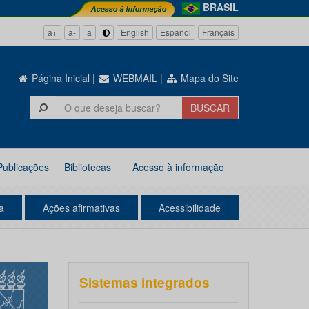
BRASIL
a+
a-
a
English
Español
Français
Página Inicial
|
WEBMAIL
|
Mapa do Site
Publicações
Bibliotecas
Acesso à informação
a
Ações afirmativas
Acessibilidade
Sistemas integrados