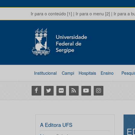
Ir para o conteúdo [1]
|
Ir para o menu [2]
|
Ir para a b
Institucional
Campi
Hospitais
Ensino
Pesqui
Facebook
Twitter
Flickr
RSS
Youtube
Instagram
A Editora UFS
E