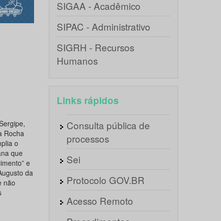
SIGAA - Acadêmico
SIPAC - Administrativo
SIGRH - Recursos
Humanos
Links rápidos
Sergipe,
Consulta pública de
da Rocha
processos
plia o
ana que
Sei
cimento” e
Augusto da
Protocolo GOV.BR
e não
s
Acesso Remoto