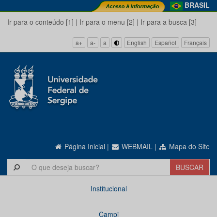
BRASIL
Ir para o conteúdo [1]
|
Ir para o menu [2]
|
Ir para a busca [3]
a+
a-
a
English
Español
Français
Página Inicial
|
WEBMAIL
|
Mapa do Site
Institucional
Campi