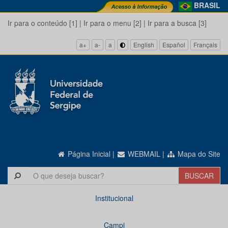
BRASIL
Ir para o conteúdo [1]
|
Ir para o menu [2]
|
Ir para a busca [3]
a+
a-
a
English
Español
Français
Página Inicial
|
WEBMAIL
|
Mapa do Site
Institucional
Campi