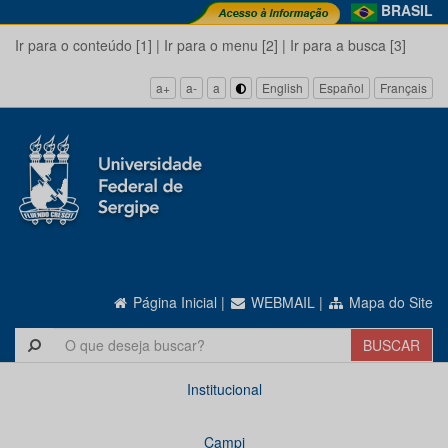
BRASIL
Ir para o conteúdo [1]
|
Ir para o menu [2]
|
Ir para a busca [3]
a+
a-
a
English
Español
Français
Página Inicial
|
WEBMAIL
|
Mapa do Site
Institucional
Campi