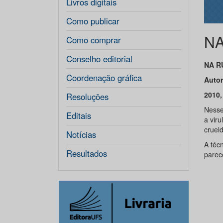
Livros digitais
Como publicar
NA
Como comprar
Conselho editorial
NA R
Coordenação gráfica
Autor
2010,
Resoluções
Nesse
Editais
a viru
cruel
Notícias
A técn
Resultados
parece