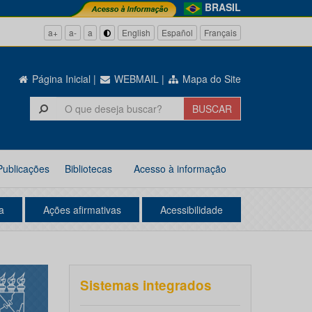
BRASIL
a+
a-
a
English
Español
Français
Página Inicial
|
WEBMAIL
|
Mapa do Site
Publicações
Bibliotecas
Acesso à informação
a
Ações afirmativas
Acessibilidade
Sistemas integrados