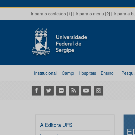
Ir para o conteúdo [1]
|
Ir para o menu [2]
|
Ir para a b
Institucional
Campi
Hospitais
Ensino
Pesqui
Facebook
Twitter
Flickr
RSS
Youtube
Instagram
A Editora UFS
E