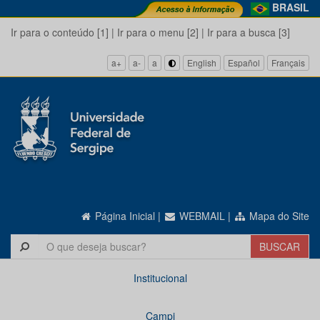
BRASIL
Ir para o conteúdo [1]
|
Ir para o menu [2]
|
Ir para a busca [3]
a+
a-
a
English
Español
Français
Página Inicial
|
WEBMAIL
|
Mapa do Site
Institucional
Campi