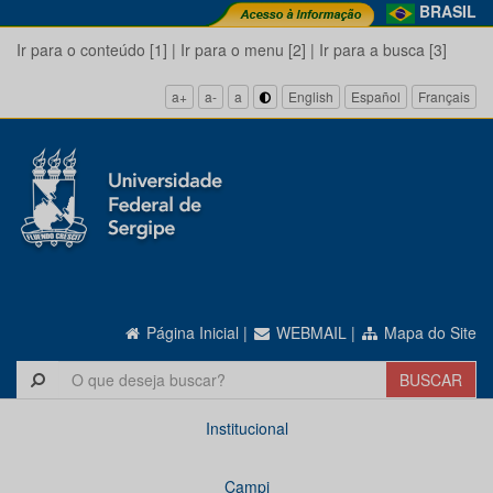
BRASIL
Ir para o conteúdo [1]
|
Ir para o menu [2]
|
Ir para a busca [3]
a+
a-
a
English
Español
Français
Página Inicial
|
WEBMAIL
|
Mapa do Site
Institucional
Campi