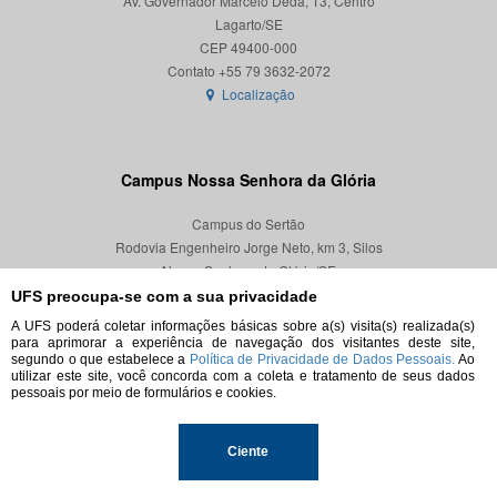
Av. Governador Marcelo Déda, 13, Centro
Lagarto/SE
CEP 49400-000
Localização
Campus Nossa Senhora da Glória
Campus do Sertão
Rodovia Engenheiro Jorge Neto, km 3, Silos
Nossa Senhora da Glória/SE
CEP 49680-000
UFS preocupa-se com a sua privacidade
A UFS poderá coletar informações básicas sobre a(s) visita(s) realizada(s)
Localização
para aprimorar a experiência de navegação dos visitantes deste site,
segundo o que estabelece a
Política de Privacidade de Dados Pessoais.
Ao
utilizar este site, você concorda com a coleta e tratamento de seus dados
pessoais por meio de formulários e cookies.
© 2026. Todos os direitos reservados.
Ciente
Universidade Federal de Sergipe.