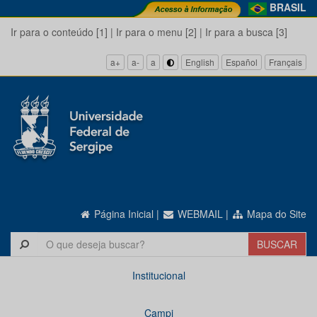
BRASIL
Ir para o conteúdo [1]
|
Ir para o menu [2]
|
Ir para a busca [3]
a+
a-
a
English
Español
Français
Página Inicial
|
WEBMAIL
|
Mapa do Site
Institucional
Campi