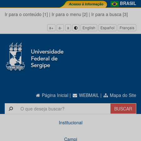
BRASIL
Ir para o conteúdo [1]
|
Ir para o menu [2]
|
Ir para a busca [3]
a+
a-
a
English
Español
Français
Página Inicial
|
WEBMAIL
|
Mapa do Site
Institucional
Campi