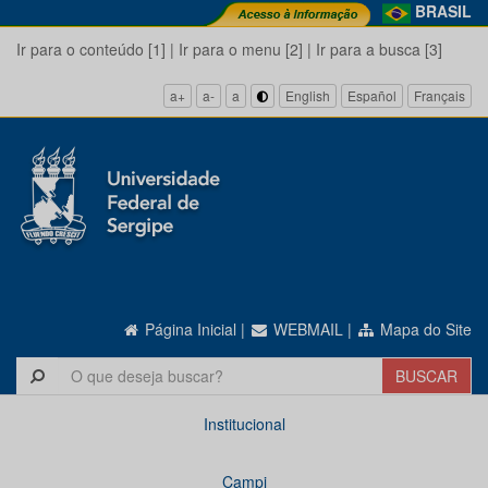
BRASIL
Ir para o conteúdo [1]
|
Ir para o menu [2]
|
Ir para a busca [3]
a+
a-
a
English
Español
Français
Página Inicial
|
WEBMAIL
|
Mapa do Site
Institucional
Campi