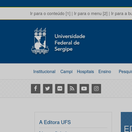
Ir para o conteúdo [1]
|
Ir para o menu [2]
|
Ir para a b
Institucional
Campi
Hospitais
Ensino
Pesqui
Facebook
Twitter
Flickr
RSS
Youtube
Instagram
A Editora UFS
E