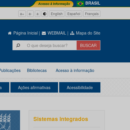
BRASIL
a+
a-
a
English
Español
Français
Página Inicial
|
WEBMAIL
|
Mapa do Site
Publicações
Bibliotecas
Acesso à informação
a
Ações afirmativas
Acessibilidade
Sistemas integrados