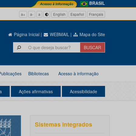
BRASIL
a+
a-
a
English
Español
Français
Página Inicial
|
WEBMAIL
|
Mapa do Site
Publicações
Bibliotecas
Acesso à informação
a
Ações afirmativas
Acessibilidade
Sistemas integrados