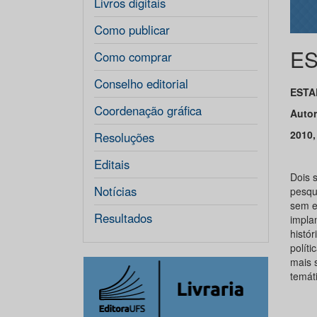
Livros digitais
Como publicar
ES
Como comprar
Conselho editorial
ESTA
Coordenação gráfica
Autor
2010,
Resoluções
Editais
Dois 
Notícias
pesqu
sem es
Resultados
impla
histó
políti
mais s
temáti