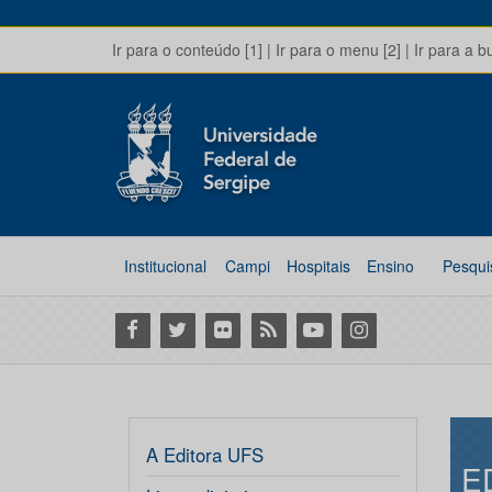
Ir para o conteúdo [1]
|
Ir para o menu [2]
|
Ir para a b
Institucional
Campi
Hospitais
Ensino
Pesqui
Facebook
Twitter
Flickr
RSS
Youtube
Instagram
A Editora UFS
E