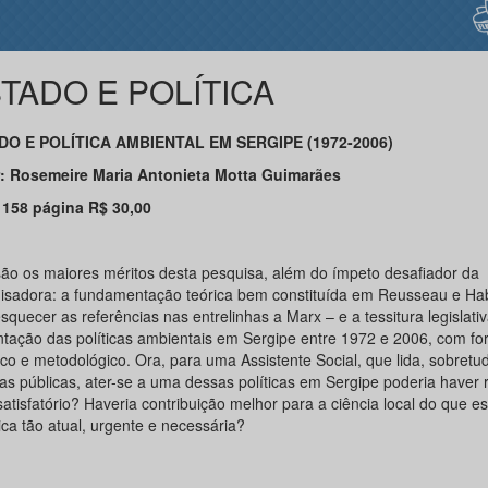
TADO E POLÍTICA
DO E POLÍTICA AMBIENTAL EM SERGIPE (1972-2006)
: Rosemeire Maria Antonieta Motta Guimarães
 158 página R$ 30,00
são os maiores méritos desta pesquisa, além do ímpeto desafiador da
isadora: a fundamentação teórica bem constituída em Reusseau e H
quecer as referências nas entrelinhas a Marx – e a tessitura legislati
ntação das políticas ambientais em Sergipe entre 1972 e 2006, com for
rico e metodológico. Ora, para uma Assistente Social, que lida, sobret
cas públicas, ater-se a uma dessas políticas em Sergipe poderia haver 
atisfatório? Haveria contribuição melhor para a ciência local do que es
ca tão atual, urgente e necessária?