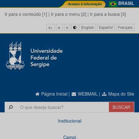
BRASIL
Ir para o conteúdo [1]
|
Ir para o menu [2]
|
Ir para a busca [3]
a+
a-
a
English
Español
Français
Página Inicial
|
WEBMAIL
|
Mapa do Site
Institucional
Campi