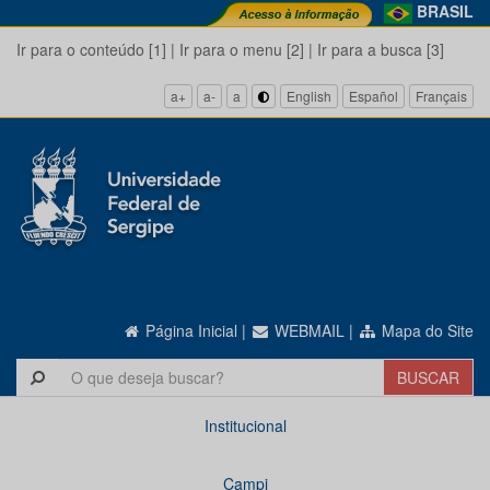
BRASIL
Ir para o conteúdo [1]
|
Ir para o menu [2]
|
Ir para a busca [3]
a+
a-
a
English
Español
Français
Página Inicial
|
WEBMAIL
|
Mapa do Site
Institucional
Campi