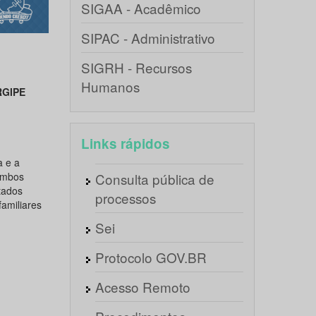
SIGAA - Acadêmico
SIPAC - Administrativo
SIGRH - Recursos
Humanos
RGIPE
Links rápidos
a e a
 ambos
Consulta pública de
tados
processos
familiares
Sei
Protocolo GOV.BR
Acesso Remoto