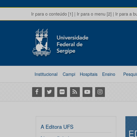
Ir para o conteúdo [1]
|
Ir para o menu [2]
|
Ir para a b
Institucional
Campi
Hospitais
Ensino
Pesqui
Facebook
Twitter
Flickr
RSS
Youtube
Instagram
A Editora UFS
E