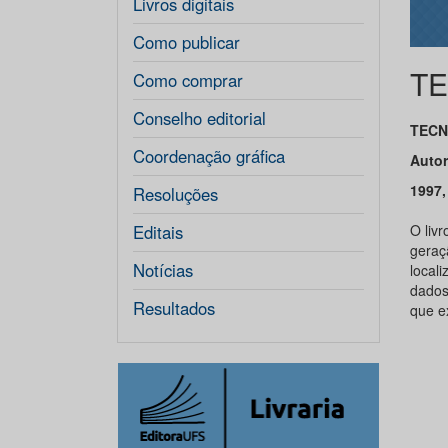
Livros digitais
Como publicar
TE
Como comprar
Conselho editorial
TECN
Coordenação gráfica
Autor
1997,
Resoluções
Editais
O liv
geraç
Notícias
local
dados 
Resultados
que ex