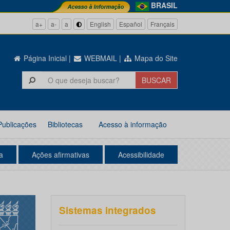
BRASIL
a+
a-
a
English
Español
Français
Página Inicial
|
WEBMAIL
|
Mapa do Site
Publicações
Bibliotecas
Acesso à informação
a
Ações afirmativas
Acessibilidade
Sistemas integrados