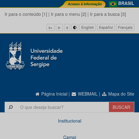
BRASIL
Ir para o conteúdo [1]
|
Ir para o menu [2]
|
Ir para a busca [3]
a+
a-
a
English
Español
Français
Página Inicial
|
WEBMAIL
|
Mapa do Site
Institucional
Campi