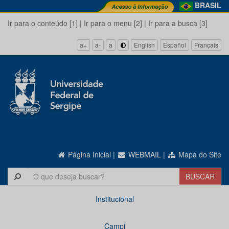
BRASIL
Ir para o conteúdo [1]
|
Ir para o menu [2]
|
Ir para a busca [3]
a+
a-
a
English
Español
Français
Página Inicial
|
WEBMAIL
|
Mapa do Site
Institucional
Campi