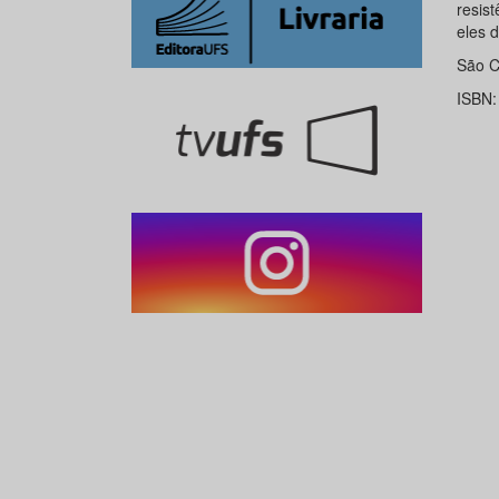
resist
eles 
São C
ISBN: