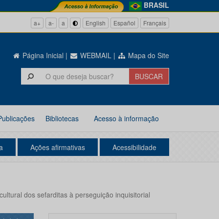
BRASIL
a+
a-
a
English
Español
Français
Página Inicial
|
WEBMAIL
|
Mapa do Site
Publicações
Bibliotecas
Acesso à informação
a
Ações afirmativas
Acessibilidade
ltural dos sefarditas à perseguição inquisitorial