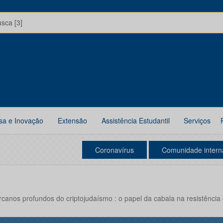
usca [3]
sa e Inovação
Extensão
Assistência Estudantil
Serviços
Coronavírus
Comunidade intern
anos profundos do criptojudaísmo : o papel da cabala na resistência cu