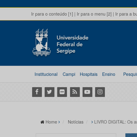
Ir para o conteúdo [1]
|
Ir para o menu [2]
|
Ir para a b
Institucional
Campi
Hospitais
Ensino
Pesqui
Facebook
Twitter
Flickr
RSS
Youtube
Instagram
Home
Notícias
LIVRO DIGITAL: Os arc