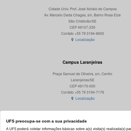
Cidade Univ. Prof. José Aloísio de Campos
Av. Marcelo Deda Chagas, s/n, Bairro Rosa Elze
São Cristóvão/SE
CEP 49107-230
Localização
Campus Laranjeiras
Praça Samuel de Oliveira, s/n, Centro
Laranjeiras/SE
CEP 49170-000
Localização
UFS preocupa-se com a sua privacidade
A UFS poderá coletar informações básicas sobre a(s) visita(s) realizada(s) 