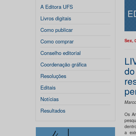
A Editora UFS
E
Livros digitais
Como publicar
Sex, 
Como comprar
Conselho editorial
LI
Coordenação gráfica
do
Resoluções
res
Editais
pe
Notícias
Marcos
Resultados
Os Ar
pesqu
dentro
a exi