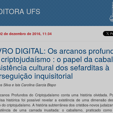
DITORA UFS
02 de dezembro de 2016, 11:34
VRO DIGITAL: Os arcanos profun
 criptojudaísmo : o papel da caba
istência cultural dos sefarditas à
rseguição inquisitorial
 Silva e Isis Carolina Garcia Bispo
canos Profundos do Criptojudaísmo conta uma história olvidada. P
isa histórica foi possível revelar a existência de uma dimensão de
 do criptojudaísmo. A história subterrânea dos cristãos-novos judaizan
stência de uma camada inusitada: o cabalismo, praticado com