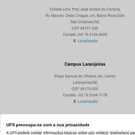
Cidade Univ. Prof. José Aloísio de Campos
Av. Marcelo Deda Chagas, s/n, Bairro Rosa Elze
São Cristóvão/SE
CEP 49107-230
Localização
Campus Laranjeiras
Praça Samuel de Oliveira, s/n, Centro
Laranjeiras/SE
CEP 49170-000
Localização
UFS preocupa-se com a sua privacidade
A UFS poderá coletar informações básicas sobre a(s) visita(s) realizada(s) 