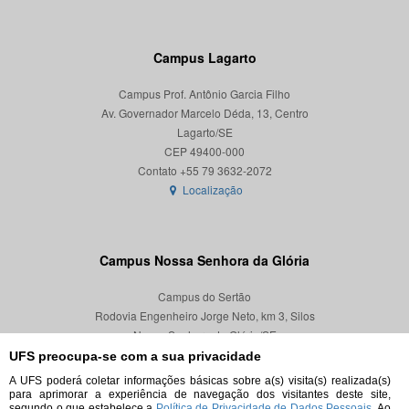
Campus Lagarto
Campus Prof. Antônio Garcia Filho
Av. Governador Marcelo Déda, 13, Centro
Lagarto/SE
CEP 49400-000
Localização
Campus Nossa Senhora da Glória
Campus do Sertão
Rodovia Engenheiro Jorge Neto, km 3, Silos
Nossa Senhora da Glória/SE
CEP 49680-000
UFS preocupa-se com a sua privacidade
A UFS poderá coletar informações básicas sobre a(s) visita(s) realizada(s)
Localização
para aprimorar a experiência de navegação dos visitantes deste site,
segundo o que estabelece a
Política de Privacidade de Dados Pessoais.
Ao