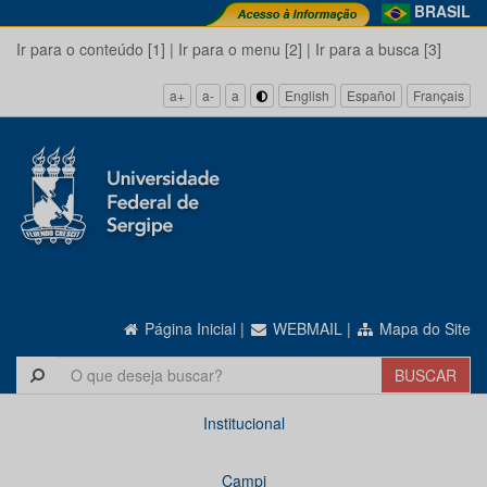
BRASIL
Ir para o conteúdo [1]
|
Ir para o menu [2]
|
Ir para a busca [3]
a+
a-
a
English
Español
Français
Página Inicial
|
WEBMAIL
|
Mapa do Site
Institucional
Campi