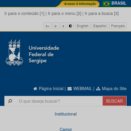
BRASIL
Ir para o conteúdo [1]
|
Ir para o menu [2]
|
Ir para a busca [3]
a+
a-
a
English
Español
Français
Página Inicial
|
WEBMAIL
|
Mapa do Site
Institucional
Campi