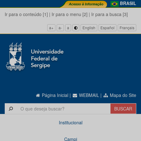
BRASIL
Ir para o conteúdo [1]
|
Ir para o menu [2]
|
Ir para a busca [3]
a+
a-
a
English
Español
Français
Página Inicial
|
WEBMAIL
|
Mapa do Site
Institucional
Campi