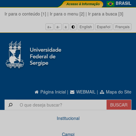
BRASIL
Ir para o conteúdo [1]
|
Ir para o menu [2]
|
Ir para a busca [3]
a+
a-
a
English
Español
Français
Página Inicial
|
WEBMAIL
|
Mapa do Site
Institucional
Campi