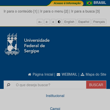
BRASIL
Ir para o conteúdo [1]
|
Ir para o menu [2]
|
Ir para a busca [3]
a+
a-
a
English
Español
Français
Página Inicial
|
WEBMAIL
|
Mapa do Site
Institucional
Campi