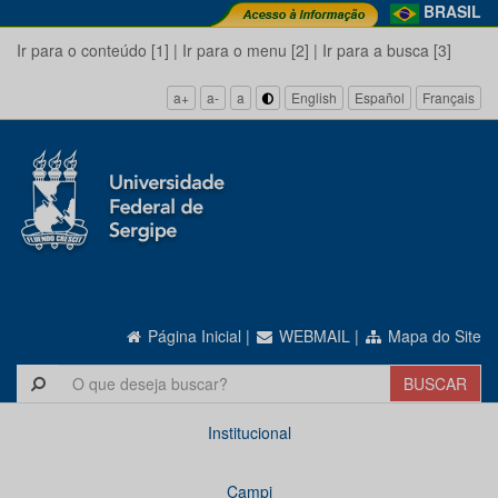
BRASIL
Ir para o conteúdo [1]
|
Ir para o menu [2]
|
Ir para a busca [3]
a+
a-
a
English
Español
Français
Página Inicial
|
WEBMAIL
|
Mapa do Site
Institucional
Campi