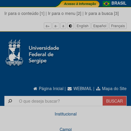
BRASIL
Ir para o conteúdo [1]
|
Ir para o menu [2]
|
Ir para a busca [3]
a+
a-
a
English
Español
Français
Página Inicial
|
WEBMAIL
|
Mapa do Site
Institucional
Campi