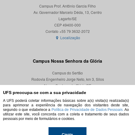
Campus Prof. Antônio Garcia Filho
Av. Governador Marcelo Déda, 13, Centro
Lagarto/SE
CEP 49400-000
Localização
Campus Nossa Senhora da Glória
Campus do Sertão
Rodovia Engenheiro Jorge Neto, km 3, Silos
Nossa Senhora da Glória/SE
CEP 49680-000
UFS preocupa-se com a sua privacidade
A UFS poderá coletar informações básicas sobre a(s) visita(s) realizada(s)
Localização
para aprimorar a experiência de navegação dos visitantes deste site,
segundo o que estabelece a
Política de Privacidade de Dados Pessoais.
Ao
utilizar este site, você concorda com a coleta e tratamento de seus dados
pessoais por meio de formulários e cookies.
Ciente