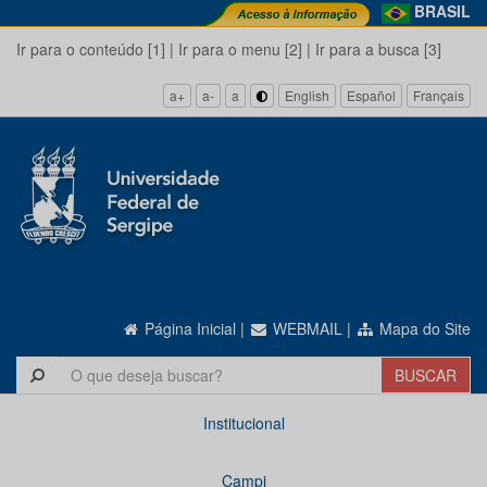
BRASIL
Ir para o conteúdo [1]
|
Ir para o menu [2]
|
Ir para a busca [3]
a+
a-
a
English
Español
Français
Página Inicial
|
WEBMAIL
|
Mapa do Site
Institucional
Campi