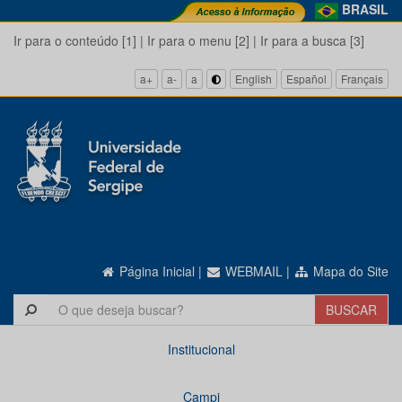
BRASIL
Ir para o conteúdo [1]
|
Ir para o menu [2]
|
Ir para a busca [3]
a+
a-
a
English
Español
Français
Página Inicial
|
WEBMAIL
|
Mapa do Site
Institucional
Campi