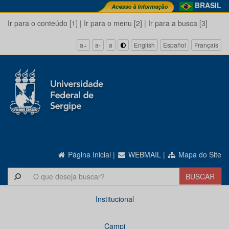
BRASIL
Ir para o conteúdo [1]
|
Ir para o menu [2]
|
Ir para a busca [3]
a+
a-
a
English
Español
Français
Página Inicial
|
WEBMAIL
|
Mapa do Site
Institucional
Campi